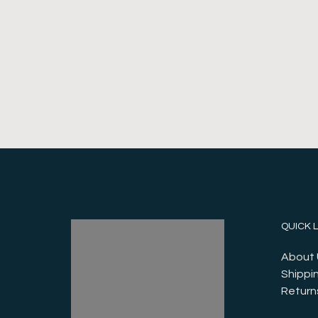
QUICK 
About 
Shippin
Return