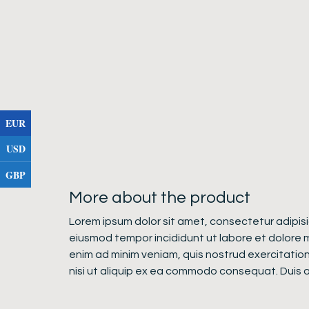
EUR
USD
GBP
More about the product
Lorem ipsum dolor sit amet, consectetur adipisic
eiusmod tempor incididunt ut labore et dolore 
enim ad minim veniam, quis nostrud exercitation
nisi ut aliquip ex ea commodo consequat. Duis au