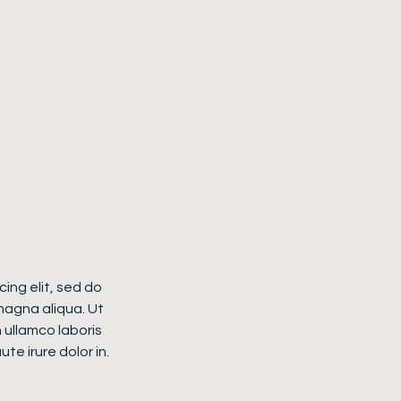
ing elit, sed do
magna aliqua. Ut
 ullamco laboris
te irure dolor in.