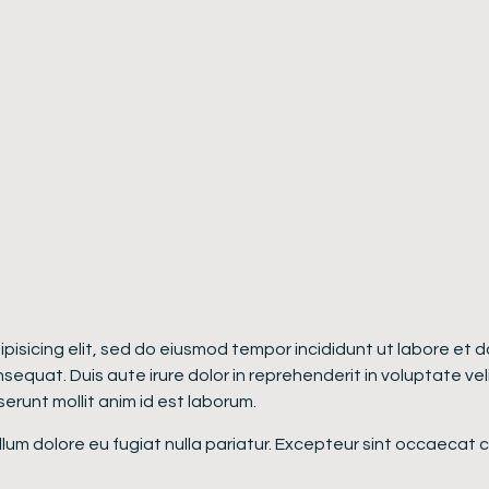
dipisicing elit, sed do eiusmod tempor incididunt ut labore et
equat. Duis aute irure dolor in reprehenderit in voluptate velit
erunt mollit anim id est laborum.
cillum dolore eu fugiat nulla pariatur. Excepteur sint occaecat