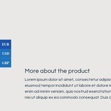
EUR
USD
GBP
More about the product
Lorem ipsum dolor sit amet, consectetur adipisic
eiusmod tempor incididunt ut labore et dolore 
enim ad minim veniam, quis nostrud exercitation
nisi ut aliquip ex ea commodo consequat. Duis au