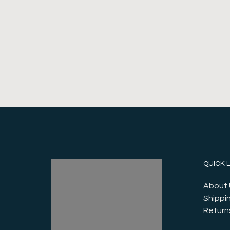
QUICK 
About 
Shippin
Return