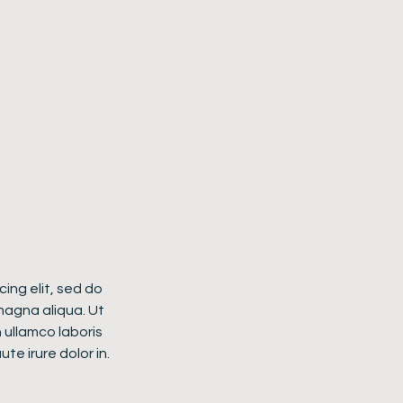
ing elit, sed do
magna aliqua. Ut
 ullamco laboris
te irure dolor in.